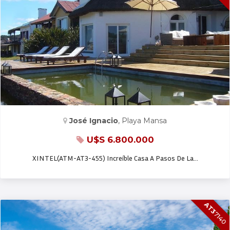
CASA EN VENTA
José Ignacio
, Playa Mansa
U$S 6.800.000
XINTEL(ATM-AT3-455) Increíble Casa A Pasos De La…
AT3
7140