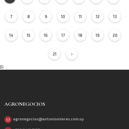
7
8
9
10
11
12
13
14
15
16
17
18
19
20
21
AGRONEGOCIOS
agronegocios@antoniomieres.com.uy