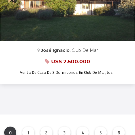
CASA EN VENTA Y ALQ. TEMP.
José Ignacio
, Club De Mar
U$S 2.500.000
Venta De Casa De 3 Dormitorios En Club De Mar, Jos…
0
1
2
3
4
5
6