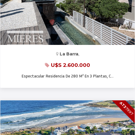
CASA EN VENTA Y ALQ. TEMP.
La Barra
,
U$S 2.600.000
Espectacular Residencia De 280 M² En 3 Plantas, C…
AT3
7997