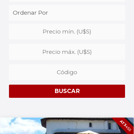
AT3
455