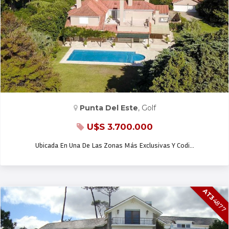
CASA EN VENTA
Punta Del Este
, Golf
U$S 3.700.000
Ubicada En Una De Las Zonas Más Exclusivas Y Codi…
AT3
4877