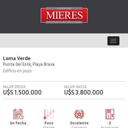
Toggle
navigat
Loma Verde
Punta Del Este
Playa Brava
Edificio
en pozo
VALOR DESDE
VALOR HASTA
U$S 1.500.000
U$S 3.800.000
En fecha
Pozo
Excelente
2
Estado
Categoría
Ascensores