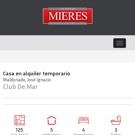
Toggle
navigat
Casa
en
alquiler temporario
Maldonado
José Ignacio
Club De Mar
125
5
4
3
Sup. total
Ambientes
Dormitorios
Baños